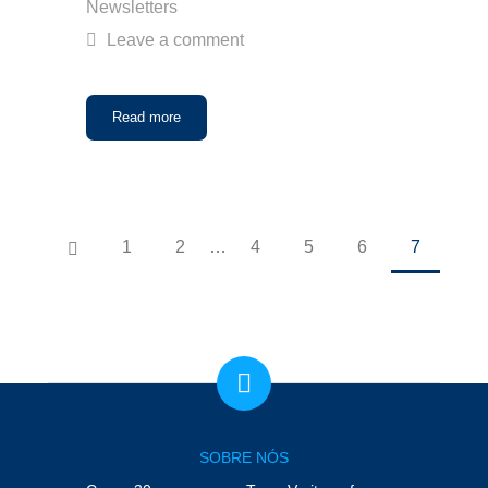
Newsletters
Leave a comment
Read more
1
2
…
4
5
6
7
SOBRE NÓS