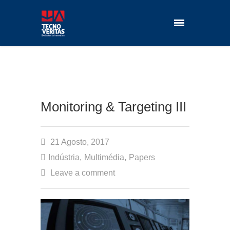
Monitoring & Targeting III
21 Agosto, 2017
Indústria
,
Multimédia
,
Papers
Leave a comment