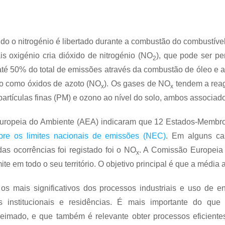
do o nitrogénio é libertado durante a combustão do combustíve
is oxigénio cria dióxido de nitrogénio (NO
), que pode ser p
2
 até 50% do total de emissões através da combustão de óleo e 
nto como óxidos de azoto (NO
). Os gases de NO
tendem a reag
x
x
artículas finas (PM) e ozono ao nível do solo, ambos associados
Europeia do Ambiente (AEA) indicaram que 12 Estados-Membro
bre os limites nacionais de emissões (NEC)
. Em alguns ca
das ocorrências foi registado foi o NO
. A Comissão Europeia 
x
 em todo o seu território. O objetivo principal é que a média 
s mais significativos dos processos industriais e uso de ene
cios institucionais e residências. É mais importante do 
imado, e que também é relevante obter processos eficientes