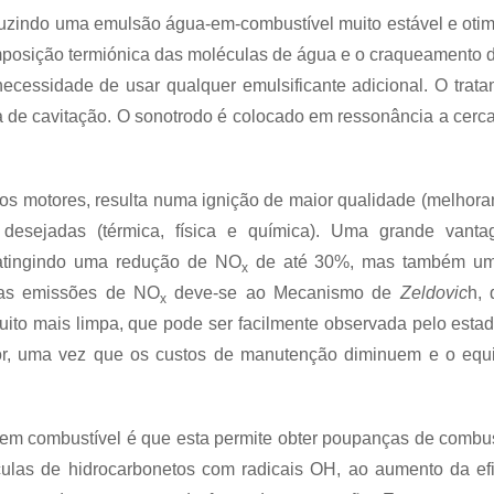
zindo uma emulsão água-em-combustível muito estável e otimi
omposição termiónica das moléculas de água e o craqueamento d
ecessidade de usar qualquer emulsificante adicional. O trat
ara de cavitação. O sonotrodo é colocado em ressonância a cer
os motores, resulta numa ignição de maior qualidade (melhor
l desejadas (térmica, física e química). Uma grande vant
 atingindo uma redução de NO
de até 30%, mas também uma 
x
das emissões de NO
deve-se ao Mecanismo de
Zeldovic
h, 
x
ito mais limpa, que pode ser facilmente observada pelo esta
izador, uma vez que os custos de manutenção diminuem e o 
 em combustível é que esta permite obter poupanças de combus
las de hidrocarbonetos com radicais OH, ao aumento da efic