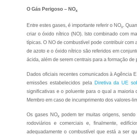
O Gás Perigoso – NO
x
Entre estes gases, é importante referir o NO
. Quan
x
criar o óxido nítrico (NO). Isto combinado com ma
típicas. O NO de combustível pode contribuir com
de azoto e o óxido nítrico são referidos em conju
ácida, além de serem centrais para a formação de p
Dados oficiais recentes comunicados à Agência 
emissões estabelecidos pela
Diretiva da UE so
significativas e o poluente para o qual a maioria 
Membro em caso de incumprimento dos valores-limite
Os gases NO
podem ter muitas origens, sendo o
x
rodoviários e comerciais e, finalmente, edifí
adequadamente o combustível que está a ser que