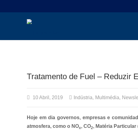
Tratamento de Fuel – Reduzir
10 Abril, 2019
Indústria
,
Multimédia
,
Newsle
Hoje em dia governos, empresas e comunidade
atmosfera, como o NO
, CO
, Matéria Particular
x
2