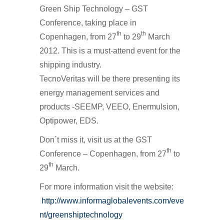
Green Ship Technology – GST
Conference, taking place in
th
th
Copenhagen, from 27
to 29
March
2012. This is a must-attend event for the
shipping industry.
TecnoVeritas will be there presenting its
energy management services and
products -SEEMP, VEEO, Enermulsion,
Optipower, EDS.
Don´t miss it, visit us at the GST
th
Conference – Copenhagen, from 27
to
th
29
March.
For more information visit the website:
http://www.informaglobalevents.com/eve
nt/greenshiptechnology