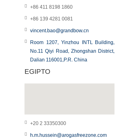
+86 411 8198 1860
+86 139 4281 0081
vincent.bao@grandbow.cn
Room 1207, Yinzhou INTL Building,
No.11 Qiyi Road, Zhongshan District,
Dalian 116001,P.R. China
EGIPTO
+20 2 33350300
h.m.hussein@arogasfreezone.com