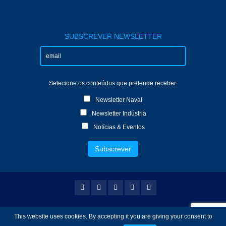
SUBSCREVER NEWSLETTER
Selecione os conteúdos que pretende receber:
Newsletter Naval
Newsletter Indústria
Notícias & Eventos
Copyright © 2024 TecnoVeritas - Serviços de
This website uses cookies. By accepting it you are giving your consent to