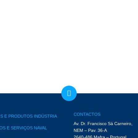
 contactado pela TecnoVeritas. No contexto do RGPD
CONTACTOS
S E PRODUTOS INDÚSTRIA
Av. Dr. Francisco Sá Carneiro,
S E SERVIÇOS NAVAL
NEM – Pav. 36-A
2640-486 Mafra – Portugal