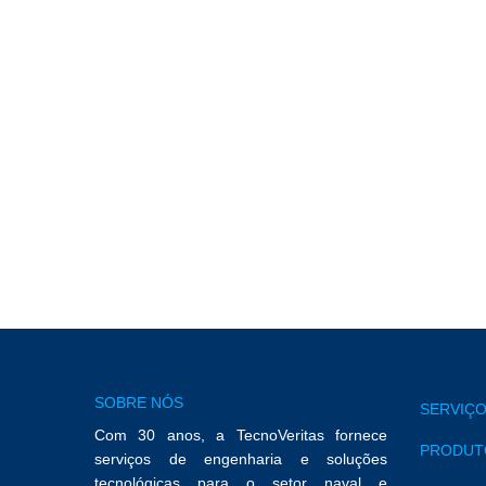
Enviar
Ao preencher este formulário está a aceitar ser
consulte a nossa
Política de Privacidade
.
SOBRE NÓS
SERVIÇO
Com 30 anos, a TecnoVeritas fornece
PRODUTO
serviços de engenharia e soluções
tecnológicas para o setor naval e