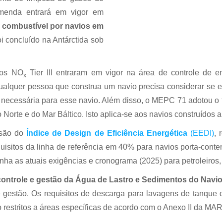
 emenda entrará em vigor em
 combustível por navios em
i concluído na Antárctida sob
itos NO
Tier III entraram em vigor na área de controle de 
x
qualquer pessoa que construa um navio precisa considerar se
 necessária para esse navio. Além disso, o MEPC 71 adotou o 
Norte e do Mar Báltico. Isto aplica-se aos navios construídos a
isão do
Índice de Design de Eficiência Energética
(EEDI)
, 
itos da linha de referência em 40% para navios porta-conten
nha as atuais exigências e cronograma (2025) para petroleiros, 
controle e gestão da Água de Lastro e Sedimentos do Navi
gestão. Os requisitos de descarga para lavagens de tanque c
 restritos a áreas específicas de acordo com o Anexo II da M