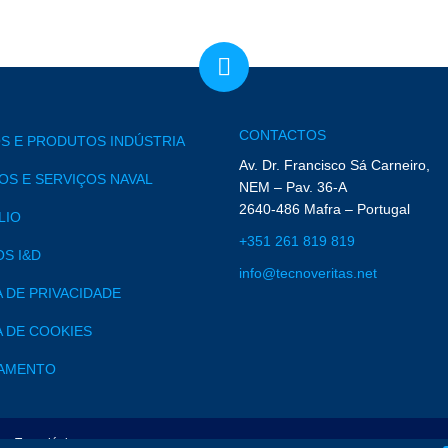
CONTACTOS
S E PRODUTOS INDÚSTRIA
Av. Dr. Francisco Sá Carneiro,
S E SERVIÇOS NAVAL
NEM – Pav. 36-A
2640-486 Mafra – Portugal
LIO
+351 261 819 819
S I&D
info@tecnoveritas.net
A DE PRIVACIDADE
A DE COOKIES
AMENTO
mas Tecnológicos