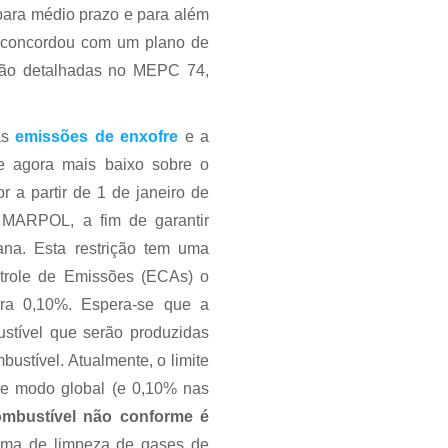
para médio prazo e para além
 concordou com um plano de
rão detalhadas no MEPC 74,
 às
emissões de enxofre
e a
te agora mais baixo sobre o
r a partir de 1 de janeiro de
a MARPOL, a fim de garantir
na. Esta restrição tem uma
ntrole de Emissões (ECAs) o
para 0,10%. Espera-se que a
stível que serão produzidas
ustível. Atualmente, o limite
de modo global (e 0,10% nas
ombustível não conforme é
ema de limpeza de gases de