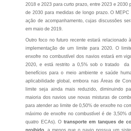
2018 e 2023 para curto prazo, entre 2023 e 2030 
de 2030 para medidas de longo prazo. O MEPC
ação de acompanhamento, cujas discussões se
em maio de 2019.
Outro foco no futuro recente estará relacionado
implementação de um limite para 2020. O limi
enxofre no combustível dos navios estará em vigo
2020, e está restrito a 0,5% sob o tratado d
benefícios para o meio ambiente e saúde huma
aplicabilidade global, embora nas Áreas de Co
limite seja ainda mais reduzido, diminuindo 
maioria dos navios use novas misturas de combu
para atender ao limite de 0,50% de enxofre no comb
máximo de enxofre no combustível é de 3,50% 
quatro ECAs). O
transporte em tanques de c
proibido
, a menos que o navio possua um sist