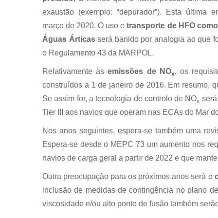
exaustão (exemplo: “depurador”). Esta última
março de 2020. O uso e
transporte de HFO como
Águas Árticas
será banido por analogia ao que fo
o Regulamento 43 da MARPOL.
Relativamente às
emissões de NO
, os requis
x
construídos a 1 de janeiro de 2016. Em resumo, 
Se assim for, a tecnologia de controlo de NO
será
x
Tier III aos navios que operam nas ECAs do Mar do 
Nos anos seguintes, espera-se também uma rev
Espera-se desde o MEPC 73 um aumento nos requis
navios de carga geral a partir de 2022 e que mante
Outra preocupação para os próximos anos será o
inclusão de medidas de contingência no plano de 
viscosidade e/ou alto ponto de fusão também serão