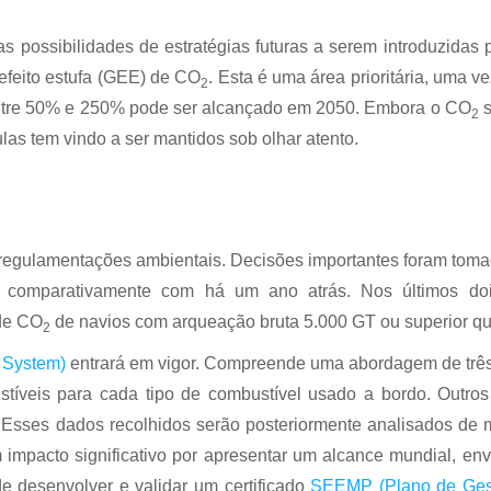
 possibilidades de estratégias futuras a serem introduzidas
efeito estufa (GEE) de CO
. Esta é uma área prioritária, uma
2
entre 50% e 250% pode ser alcançado em 2050. Embora o CO
s
2
las tem vindo a ser mantidos sob olhar atento.
regulamentações ambientais. Decisões importantes foram tomad
o comparativamente com há um ano atrás. Nos últimos doi
de CO
de navios com arqueação bruta 5.000 GT ou superior qu
2
 System)
entrará em vigor. Compreende uma abordagem de três
íveis para cada tipo de combustível usado a bordo. Outro
. Esses dados recolhidos serão posteriormente analisados d
impacto significativo por apresentar um alcance mundial, envo
e desenvolver e validar um certificado
SEEMP (Plano de Gest