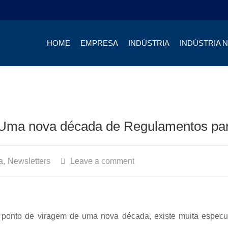
HOME
EMPRESA
INDÚSTRIA
INDÚSTRIA 
Uma nova década de Regulamentos para
a
,
Newsletters
Leave a comment
onto de viragem de uma nova década, existe muita especul