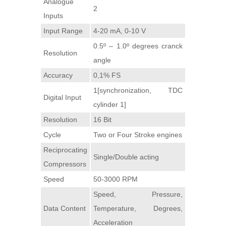
Analogue
2
Inputs
Input Range
4-20 mA, 0-10 V
0.5º – 1.0º degrees cranck
Resolution
angle
Accuracy
0,1% FS
1[synchronization, TDC
Digital Input
cylinder 1]
Resolution
16 Bit
Cycle
Two or Four Stroke engines
Reciprocating
Single/Double acting
Compressors
Speed
50-3000 RPM
Speed, Pressure,
Data Content
Temperature, Degrees,
Acceleration