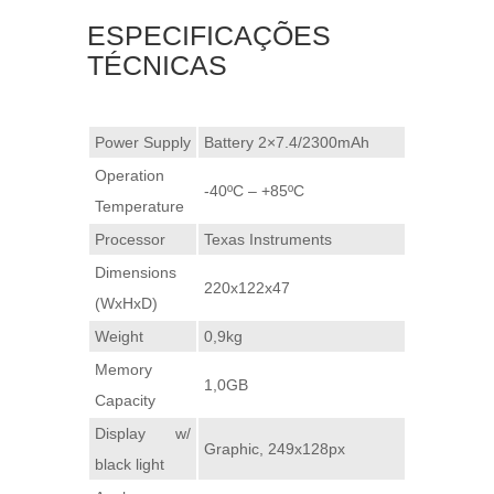
ESPECIFICAÇÕES
TÉCNICAS
Power Supply
Battery 2×7.4/2300mAh
Operation
-40ºC – +85ºC
Temperature
Processor
Texas Instruments
Dimensions
220x122x47
(WxHxD)
Weight
0,9kg
Memory
1,0GB
Capacity
Display w/
Graphic, 249x128px
black light